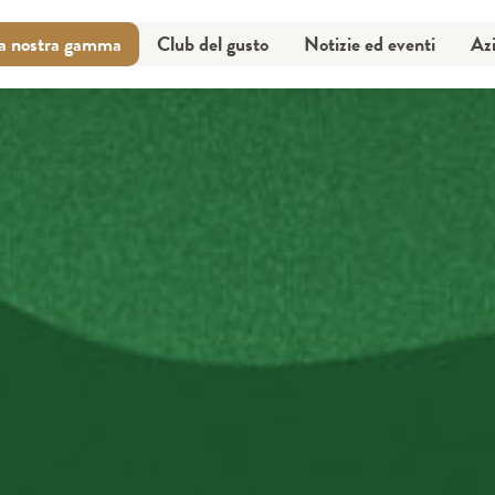
a nostra gamma
Club del gusto
Notizie ed eventi
Az
a nostra gamma
Club del gusto
Notizie ed eventi
Az