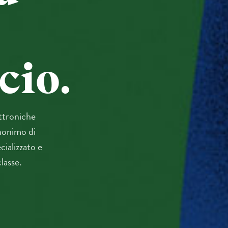
io.
ettroniche
inonimo di
cializzato e
classe.