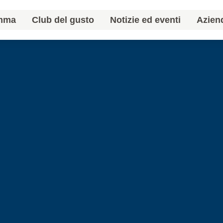
amma
Club del gusto
Notizie ed eventi
Azien
amma
Club del gusto
Notizie ed eventi
Azien