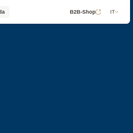
IT
da
B2B-Shop
da