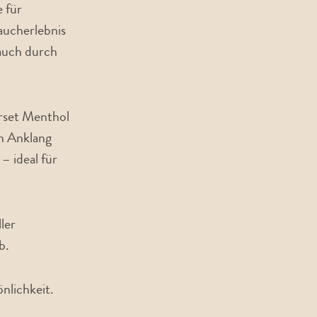
 für
aucherlebnis
 auch durch
orset Menthol
en Anklang
– ideal für
ler
b.
önlichkeit.