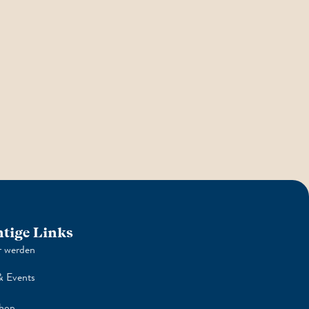
tige Links
r werden
 Events
hop