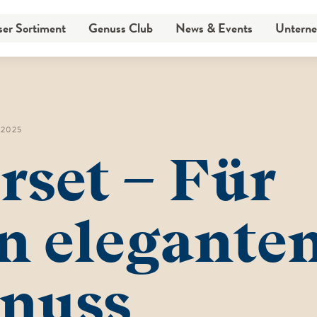
er Sortiment
Genuss Club
News & Events
Untern
er Sortiment
Genuss Club
News & Events
Untern
. 2025
rset – Für
n elegante
nuss