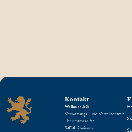
Kontakt
F
Wellauer AG
Ha
Verwaltungs- und Verteilzentrale
St
Thalerstrasse 67
9424 Rheineck
St