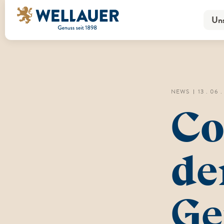
Uns
Uns
NEWS
13 . 06 
Co
de
Ge