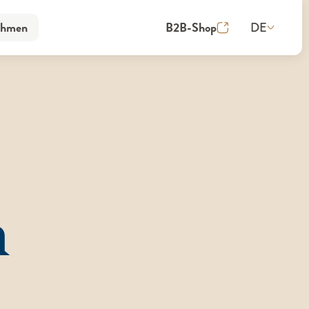
DE
ehmen
B2B-Shop
ehmen
n