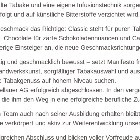
te Tabake und eine eigene Infusionstechnik sorge
gt und auf künstliche Bitterstoffe verzichtet wird.
 Geschmack das Richtige: Classic steht für puren T
, Chocolate für zarte Schokoladennuancen und Car
erige Einsteiger an, die neue Geschmacksrichtun
tig und geschmacklich bewusst – setzt Manifesto f
 Handwerkskunst, sorgfältiger Tabakauswahl und au
die Tabakgenuss auf hohem Niveau suchen.
Wellauer AG erfolgreich abgeschlossen. In den ver
 die ihm den Weg in eine erfolgreiche berufliche Z
m Team auch nach seiner Ausbildung erhalten bleib
te verkörpert und aktiv zur Weiterentwicklung uns
olgreichen Abschluss und blicken voller Vorfreude