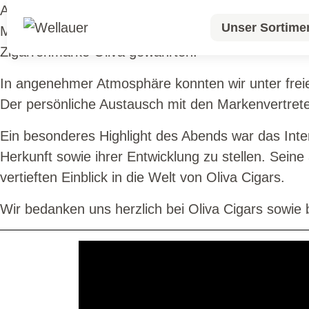
Am Dienstag, 30. Juni 2026, durften wir gemeinsa
Unser Sortime
Markenbotschafter Jasper Vermeulen und Thomas G
Zigarrenmarke Oliva gewährten.
Unser Sortime
In angenehmer Atmosphäre konnten wir unter frei
Der persönliche Austausch mit den Markenvertret
Ein besonderes Highlight des Abends war das Inter
Herkunft sowie ihrer Entwicklung zu stellen. Sein
vertieften Einblick in die Welt von Oliva Cigars.
Wir bedanken uns herzlich bei Oliva Cigars sowi