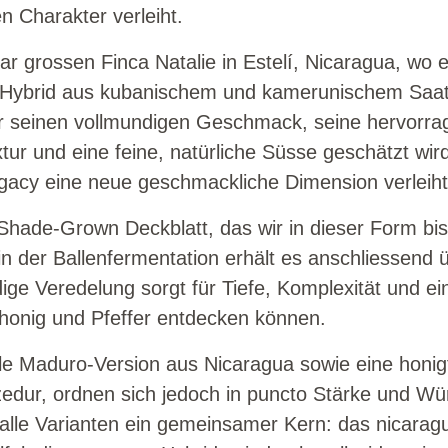
 Charakter verleiht.
grossen Finca Natalie in Estelí, Nicaragua, wo er 
in Hybrid aus kubanischem und kamerunischem Saat
ür seinen vollmundigen Geschmack, seine hervorra
r und eine feine, natürliche Süsse geschätzt wird
gacy eine neue geschmackliche Dimension verleiht
hade-Grown Deckblatt, das wir in dieser Form bis
in der Ballenfermentation erhält es anschliessen
e Veredelung sorgt für Tiefe, Komplexität und ein
honig und Pfeffer entdecken können.
nkle Maduro-Version aus Nicaragua sowie eine honi
rozedur, ordnen sich jedoch in puncto Stärke und 
t alle Varianten ein gemeinsamer Kern: das nicara