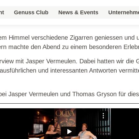
m mit Oliva Cigars einen unvergesslichen Abend i
nt
Genuss Club
News & Events
Unternehm
ryson, die den Gästen spannende Einblicke in di
nt
Genuss Club
News & Events
Unternehm
em Himmel verschiedene Zigarren geniessen und un
ern machte den Abend zu einem besonderen Erlebn
view mit Jasper Vermeulen. Dabei hatten wir die G
e ausführlichen und interessanten Antworten vermi
e bei Jasper Vermeulen und Thomas Gryson für di