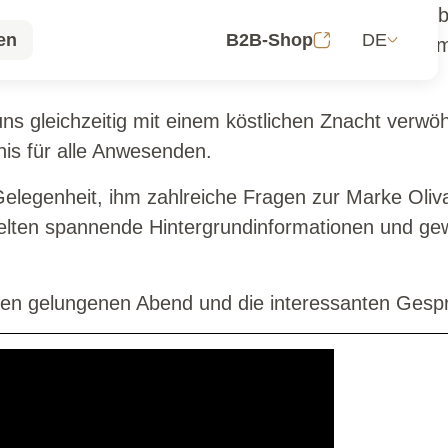
m SOHO St. Gallen verbringen. Vor Ort waren die 
DE
en
B2B-Shop
e Geschichte, Philosophie und Tradition der reno
en
s gleichzeitig mit einem köstlichen Znacht verwö
is für alle Anwesenden.
elegenheit, ihm zahlreiche Fragen zur Marke Oliva
ttelten spannende Hintergrundinformationen und ge
esen gelungenen Abend und die interessanten Gesp