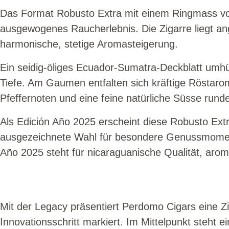
Das Format Robusto Extra mit einem Ringmass von 
ausgewogenes Raucherlebnis. Die Zigarre liegt a
harmonische, stetige Aromasteigerung.
Ein seidig-öliges Ecuador-Sumatra-Deckblatt umhüll
Tiefe. Am Gaumen entfalten sich kräftige Röstaro
Pfeffernoten und eine feine natürliche Süsse run
Als Edición Año 2025 erscheint diese Robusto Extra
ausgezeichnete Wahl für besondere Genussmoment
Año 2025 steht für nicaraguanische Qualität, arom
Mit der Legacy präsentiert Perdomo Cigars eine Zig
Innovationsschritt markiert. Im Mittelpunkt steht e