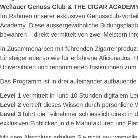
Wellauer Genuss Club & THE CIGAR ACADEM
Im Rahmen unserer exklusiven Genussclub-Vorteile
Academy. Diese aussergewöhnliche Bildungsplattfo
bewahren – direkt vermittelt von zwei Meistern i
In Zusammenarbeit mit führenden Zigarrenproduze
Einsteiger ebenso wie für erfahrene Aficionados. 
Universitäten und renommierten Institutionen zum
Das Programm ist in drei aufeinander aufbauende Z
Level 1
vermittelt in rund 10 Stunden digitalem L
Level 2
vertieft dieses Wissen durch persönliche 
Level 3
führt die Teilnehmer schliesslich direkt i
exklusiven Einblicken in die Manufakturen und Pla
Mit dem Abschluss erhalten Sie nicht nur wertvolle