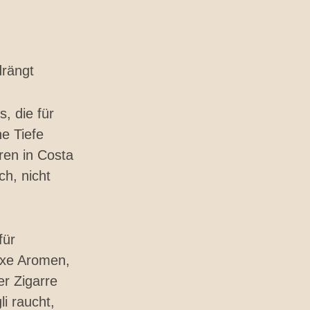
drängt
, die für
e Tiefe
uren in Costa
h, nicht
für
exe Aromen,
er Zigarre
i raucht,