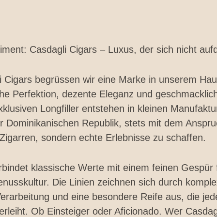
iment: Casdagli Cigars – Luxus, der sich nicht auf
i Cigars begrüssen wir eine Marke in unserem Haus
he Perfektion, dezente Eleganz und geschmacklich
xklusiven Longfiller entstehen in kleinen Manufakt
r Dominikanischen Republik, stets mit dem Anspruc
 Zigarren, sondern echte Erlebnisse zu schaffen.
rbindet klassische Werte mit einem feinen Gespür 
usskultur. Die Linien zeichnen sich durch kompl
Verarbeitung und eine besondere Reife aus, die jed
erleiht. Ob Einsteiger oder Aficionado. Wer Casdagl