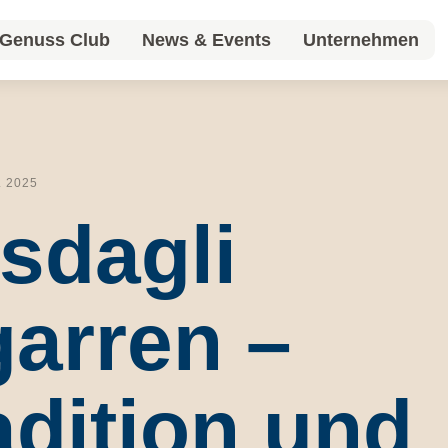
Genuss Club
News & Events
Unternehmen
Genuss Club
News & Events
Unternehmen
 . 2025
sdagli
garren –
adition und