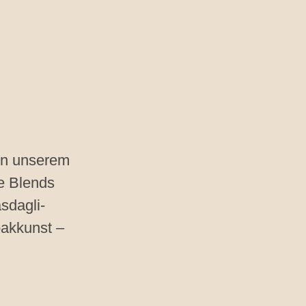
 in unserem
le Blends
sdagli-
abakkunst –