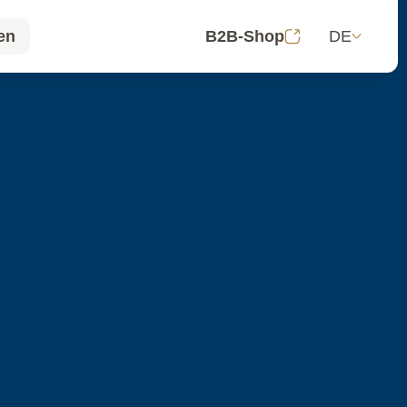
DE
en
B2B-Shop
en