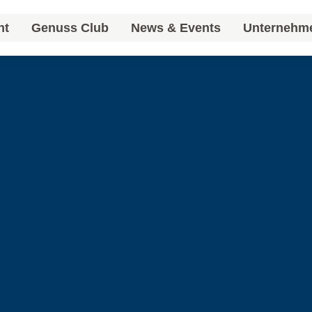
nt
Genuss Club
News & Events
Unternehm
nt
Genuss Club
News & Events
Unternehm