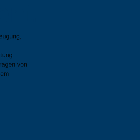
nt.
zeugung,
rtung
tragen von
 dem