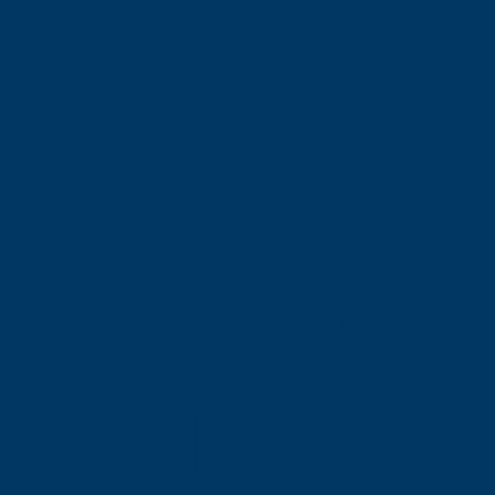
Gelebte
als