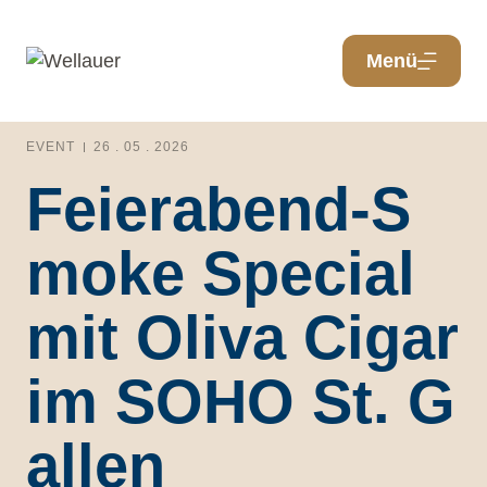
Menü
EVENT
26 . 05 . 2026
Feierabend-S
moke Special
mit Oliva Cigar
im SOHO St. G
allen