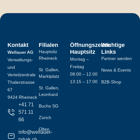
Kontakt
Filialen
Öffnungszeiten
Wichtige
Hauptsitz
Links
Hauptsitz
Wellauer AG
Rheineck
Partner werden
Montag –
Verwaltungs-
Freitag
und
St. Gallen,
News & Events
08:00 – 12:00
Verteilzentrale
Marktplatz
13:15 – 17:00
B2B-Shop
Thalerstrasse
St. Gallen,
67
Leonhard
9424 Rheineck
+41 71
Buchs SG
571 11
Zürich
66
Olten
info@wellauer-
tabak.ch