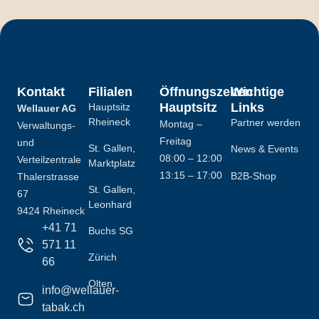
Kontakt
Filialen
Öffnungszeiten
Wichtige
Hauptsitz
Links
Hauptsitz
Wellauer AG
Rheineck
Partner werden
Montag –
Verwaltungs-
Freitag
und
St. Gallen,
News & Events
08:00 – 12:00
Verteilzentrale
Marktplatz
13:15 – 17:00
B2B-Shop
Thalerstrasse
St. Gallen,
67
Leonhard
9424 Rheineck
+41 71
Buchs SG
571 11
Zürich
66
Olten
info@wellauer-
tabak.ch